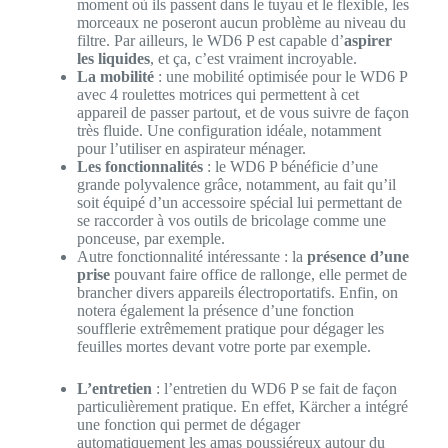
moment où ils passent dans le tuyau et le flexible, les
morceaux ne poseront aucun problème au niveau du
filtre. Par ailleurs, le WD6 P est capable d’
aspirer
les liquides
, et ça, c’est vraiment incroyable.
La mobilité
: une mobilité optimisée pour le WD6 P
avec 4 roulettes motrices qui permettent à cet
appareil de passer partout, et de vous suivre de façon
très fluide. Une configuration idéale, notamment
pour l’utiliser en aspirateur ménager.
Les fonctionnalités
: le WD6 P bénéficie d’une
grande polyvalence grâce, notamment, au fait qu’il
soit équipé d’un accessoire spécial lui permettant de
se raccorder à vos outils de bricolage comme une
ponceuse, par exemple.
Autre fonctionnalité intéressante : la
présence d’une
prise
pouvant faire office de rallonge, elle permet de
brancher divers appareils électroportatifs. Enfin, on
notera également la présence d’une fonction
soufflerie extrêmement pratique pour dégager les
feuilles mortes devant votre porte par exemple.
L’entretien
: l’entretien du WD6 P se fait de façon
particulièrement pratique. En effet, Kärcher a intégré
une fonction qui permet de dégager
automatiquement les amas poussiéreux autour du