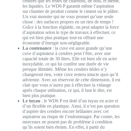
cendres que les restes de charbons, de bois, et même,
les liquides. Le WD6 P garantit même l’aspiration
sur chantier de produit comme le ciment ou le plâtre.
Un vrai monstre qui ne vous promet qu’une seule
chose : des surfaces propres en un rien de temps !
Grâce à la fonction réglable, on peut adapter la force
d’aspiration selon le type de travaux à effectuer, ce
qui est bien plus pratique tout en offrant une
économie d’énergie non-négligeable.
La contenance
: la cuve est aussi grande qu’une
cuve d’aspirateur à cendres peut l’être, avec une
capacité totale de 30 litres. Elle est bien sûr en acier
inoxydable, ce qui lui confère une durée de vie
presque illimitée. Même les cendres tièdes n’y
changeront rien, votre cuve restera intacte quoi qu’il
advienne. Avec un réservoir de cette dimension, il est
clair que vous n’aurez pas à effectuer la vidange
après chaque utilisation, ce qui, il faut le dire, est
bien plus pratique.
Le tuyau
: le WD6 P est doté d’un tuyau en acier et
d’un flexible en plastique. Ainsi, il n’est pas question
d’aspirer des cendres encore brûlantes avec cet
aspirateur au risque de l’endommager. Par contre, les
morceaux ne posent pas de problème à condition
qu’ils soient bien éteints. En effet, à partir du