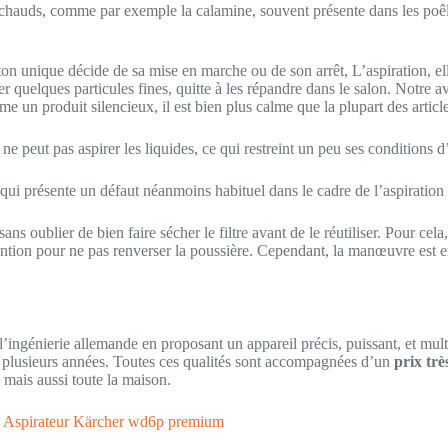
s chauds, comme par exemple la calamine, souvent présente dans les poêle
uton unique décide de sa mise en marche ou de son arrêt, L’aspiration, el
r quelques particules fines, quitte à les répandre dans le salon. Notre avi
e un produit silencieux, il est bien plus calme que la plupart des artic
ne peut pas aspirer les liquides, ce qui restreint un peu ses conditions d’
 qui présente un défaut néanmoins habituel dans le cadre de l’aspiration
u, sans oublier de bien faire sécher le filtre avant de le réutiliser. Pour c
 attention pour ne pas renverser la poussière. Cependant, la manœuvre est 
’ingénierie allemande en proposant un appareil précis, puissant, et multi
t plusieurs années. Toutes ces qualités sont accompagnées d’un
prix trè
 mais aussi toute la maison.
,
Aspirateur Kärcher wd6p premium