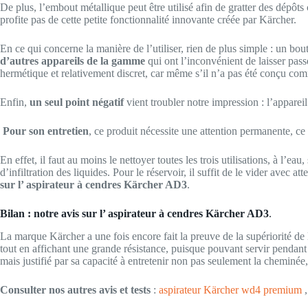
De plus, l’embout métallique peut être utilisé afin de gratter des dépôt
profite pas de cette petite fonctionnalité innovante créée par Kärcher.
En ce qui concerne la manière de l’utiliser, rien de plus simple : un bo
d’autres appareils de la gamme
qui ont l’inconvénient de laisser passe
hermétique et relativement discret, car même s’il n’a pas été conçu comm
Enfin,
un seul point négatif
vient troubler notre impression : l’appareil 
Pour son entretien
, ce produit nécessite une attention permanente, ce
En effet, il faut au moins le nettoyer toutes les trois utilisations, à l’ea
d’infiltration des liquides. Pour le réservoir, il suffit de le vider avec
sur l’ aspirateur à cendres Kärcher AD3
.
Bilan : notre avis sur l’ aspirateur à cendres Kärcher AD3
.
La marque Kärcher a une fois encore fait la preuve de la supériorité de l
tout en affichant une grande résistance, puisque pouvant servir pendan
mais justifié par sa capacité à entretenir non pas seulement la cheminée,
Consulter nos autres avis et tests
:
aspirateur Kärcher wd4 premium